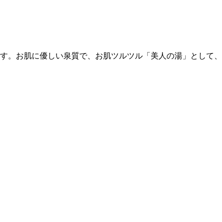
す。お肌に優しい泉質で、お肌ツルツル「美人の湯」として、