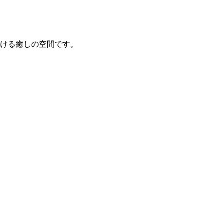
ける癒しの空間です。