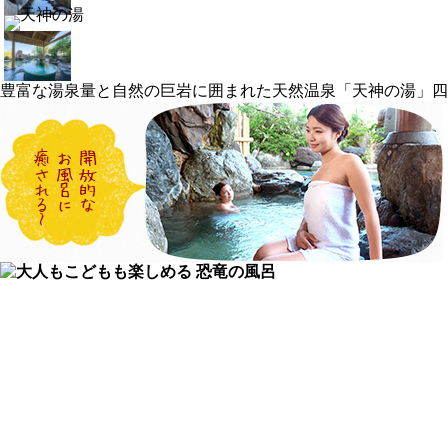
豊富な湯泉量と自然の巨岩に囲まれた天然温泉「天神の湯」四