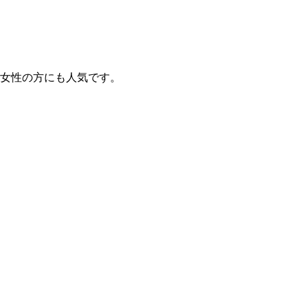
女性の方にも人気です。