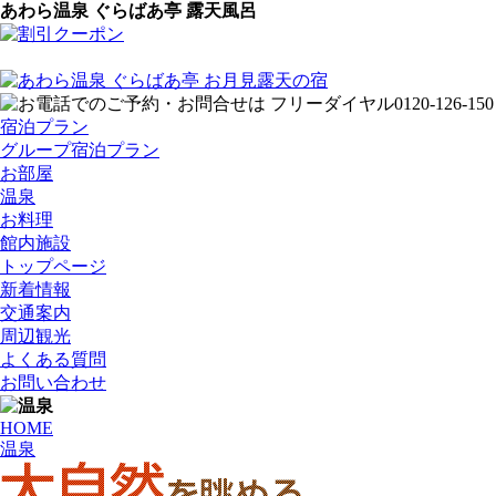
あわら温泉 ぐらばあ亭 露天風呂
宿泊プラン
グループ宿泊プラン
お部屋
温泉
お料理
館内施設
トップページ
新着情報
交通案内
周辺観光
よくある質問
お問い合わせ
HOME
温泉