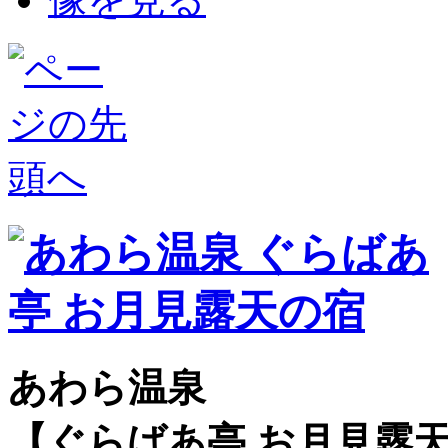
あわら温泉
【ぐらばあ亭 お月見露